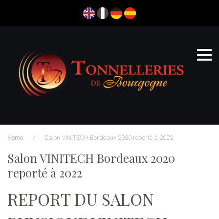
Skip
to
content
Home
/
Salon VINITECH Bordeaux 2020 reporté à 2022
Salon VINITECH Bordeaux 2020
reporté à 2022
REPORT DU SALON